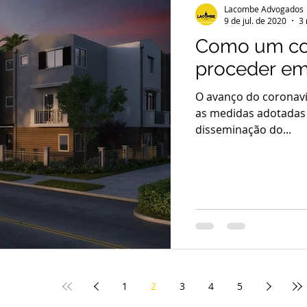
Lacombe Advogados
9 de jul. de 2020
3 
Como um co
proceder e
O avanço do coronaví
as medidas adotadas 
disseminação do...
1
2
3
4
5