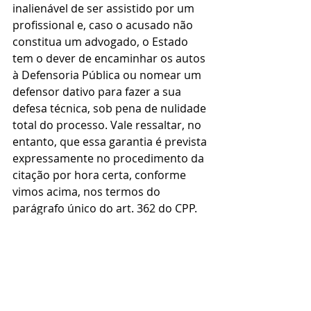
inalienável de ser assistido por um 
profissional e, caso o acusado não 
constitua um advogado, o Estado 
tem o dever de encaminhar os autos 
à Defensoria Pública ou nomear um 
defensor dativo para fazer a sua 
defesa técnica, sob pena de nulidade 
total do processo. Vale ressaltar, no 
entanto, que essa garantia é prevista 
expressamente no procedimento da 
citação por hora certa, conforme 
vimos acima, nos termos do 
parágrafo único do art. 362 do CPP. 
Assim, a defesa técnica é assegurada 
mesmo havendo citação por hora 
certa.
A autodefesa é a garantia de o 
acusado estar presente ao 