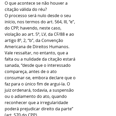
O que acontece se não houver a 
citação válida do réu?
O processo será nulo desde o seu 
início, nos termos do art. 564, III, “e”, 
do CPP, havendo, neste caso, 
violação ao art. 5º, LV, da CF/88 e ao 
artigo 8º, 2, “b”, da Convenção 
Americana de Direitos Humanos.
Vale ressaltar, no entanto, que a 
falta ou a nulidade da citação estará 
sanada, “desde que o interessado 
compareça, antes de o ato 
consumar-se, embora declare que o 
faz para o único fim de argui-la. O 
juiz ordenará, todavia, a suspensão 
ou o adiamento do ato, quando 
reconhecer que a irregularidade 
poderá prejudicar direito da parte” 
(art. 570 do CPP).