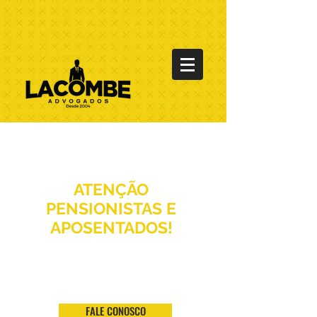
ATENÇÃO
PENSIONISTAS E
APOSENTADOS!
Fique livre do imposto
de renda se você tem
alguma doença grave
FALE CONOSCO